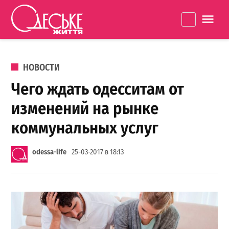
Перейти к содержанию
Одеське
La
життя
ОПУБЛИКОВАНО В
НОВОСТИ
Чего ждать одесситам от
изменений на рынке
коммунальных услуг
odessa-life
25-03-2017 в 18:13