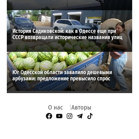
История Садиковской: как в Одессе еще при
СССР возвращали исторические названия улиц
Юг Одесской области завалило дешевыми
арбузами: предложение превысило спрос
О нас
Авторы
Facebook Page
YouTube
Instagram
Telegram
TikTok