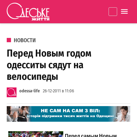
Перейти к содержанию
Одеське
La
життя
ОПУБЛИКОВАНО В
НОВОСТИ
Перед Новым годом
одесситы сядут на
велосипеды
odessa-life
26-12-2011 в 11:06
Перед
самым
Новым