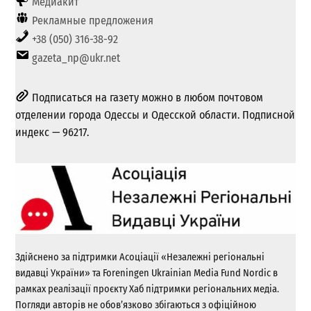
Медиакит
Рекламные предложения
+38 (050) 316-38-92
gazeta_np@ukr.net
Подписаться на газету можно в любом почтовом
отделении города Одессы и Одесской области. Подписной
индекс — 96217.
Здійснено за підтримки Асоціації «Незалежні регіональні
видавці України» та Foreningen Ukrainian Media Fund Nordic в
рамках реалізації проєкту Хаб підтримки регіональних медіа.
Погляди авторів не обов’язково збігаються з офіційною