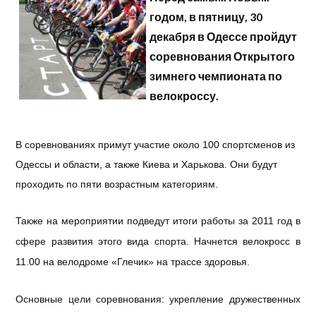
годом
, в
пятницу
, 30
декабря
в
Одессе
пройдут
соревнования
Открытого
зимнего
чемпионата
по
велокроссу
.
В
соревнованиях
примут
участие
около
100
спортсменов
из
Одессы
и
области
, а
также
Киева
и
Харькова
. Они
будут
проходить
по
пяти
возрастным
категориям
.
Также
на
мероприятии
подведут
итоги
работы
за
2011 год в
сфере
развития
этого
вида
спорта
.
Начнется
велокросс
в
11.00
на
велодроме
«
Глечик
»
на
трассе
здоровья
.
Основные
цели
соревнования
:
укрепление
дружественных