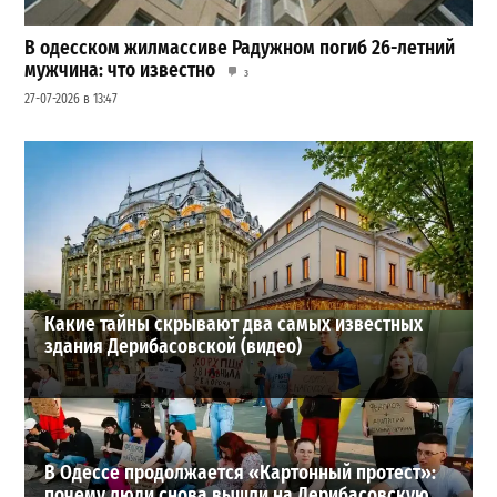
В одесском жилмассиве Радужном погиб 26-летний
мужчина: что известно
3
27-07-2026 в 13:47
Шезлонги, бунгало и VIP-зоны: сколько придется
заплатить за отдых в Аркадии
3
21-07-2026 в 19:23
ВИБОР РЕДАКЦИИ
Какие тайны скрывают два самых известных
здания Дерибасовской (видео)
В Одессе продолжается «Картонный протест»:
почему люди снова вышли на Дерибасовскую