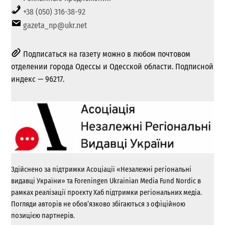
+38 (050) 316-38-92
gazeta_np@ukr.net
Подписаться на газету можно в любом почтовом
отделении города Одессы и Одесской области. Подписной
индекс — 96217.
Здійснено за підтримки Асоціації «Незалежні регіональні
видавці України» та Foreningen Ukrainian Media Fund Nordic в
рамках реалізації проєкту Хаб підтримки регіональних медіа.
Погляди авторів не обов’язково збігаються з офіційною
позицією партнерів.