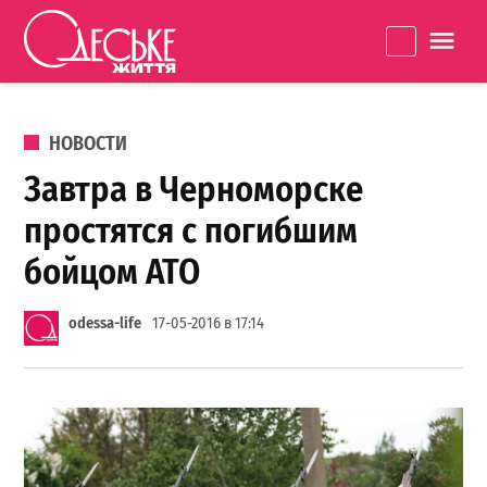
Перейти к содержанию
Одеське
La
життя
ОПУБЛИКОВАНО В
НОВОСТИ
Завтра в Черноморске
простятся с погибшим
бойцом АТО
odessa-life
17-05-2016 в 17:14