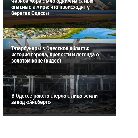
Черное море стало одним из самых
опасных в мире: что происходит у
берегов Одессы
Татарбунары в Одесской области:
история города, крепости и легенда о
золотом коне (видео)
В Одессе ракета стерла с лица земли
завод «Айсберг»