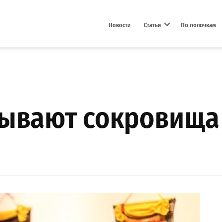
Новости
Статьи
По полочкам
Open dropdown menu
зывают сокровища