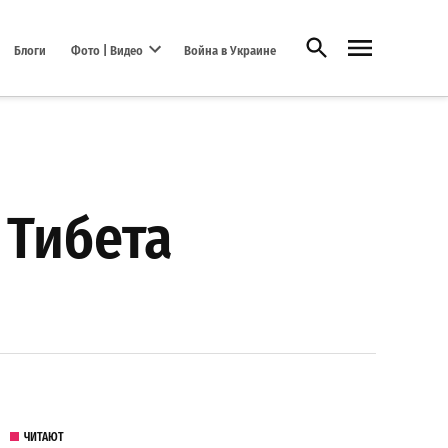
Открыть поиск
Блоги
Фото | Видео
Война в Украине
Open dropdown menu
 Тибета
ЧИТАЮТ