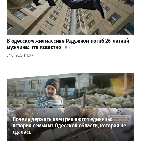
В одесском жилмассиве Радужном погиб 26-летний
мужчина: что известно
3
27-07-2026 в 13:47
Шезлонги, бунгало и VIP-зоны: сколько придется
заплатить за отдых в Аркадии
3
21-07-2026 в 19:23
ВИБОР РЕДАКЦИИ
Почему держать овец решаются единицы:
история семьи из Одесской области, которая не
сдалась