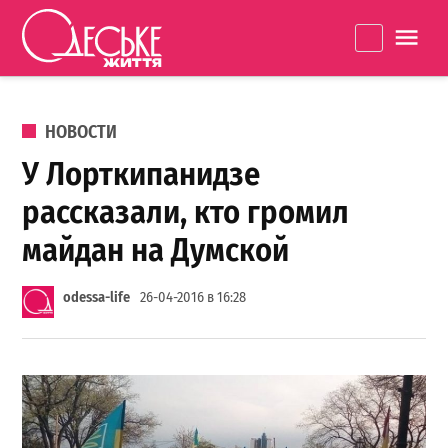
Перейти к содержанию
Одеське
La
життя
ОПУБЛИКОВАНО В
НОВОСТИ
У Лорткипанидзе
рассказали, кто громил
майдан на Думской
odessa-life
26-04-2016 в 16:28