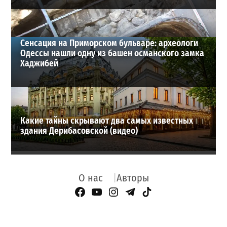
Сенсация на Приморском бульваре: археологи
Одессы нашли одну из башен османского замка
Хаджибей
Какие тайны скрывают два самых известных
здания Дерибасовской (видео)
О нас
Авторы
Facebook Page
YouTube
Instagram
Telegram
TikTok