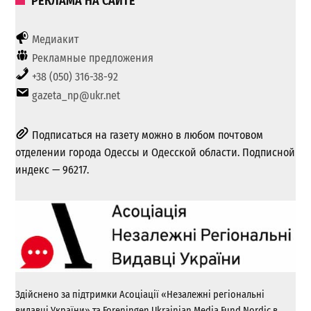
РЕКЛАМА НА САЙТЕ
Медиакит
Рекламные предложения
+38 (050) 316-38-92
gazeta_np@ukr.net
Подписаться на газету можно в любом почтовом
отделении города Одессы и Одесской области. Подписной
индекс — 96217.
Здійснено за підтримки Асоціації «Незалежні регіональні
видавці України» та Foreningen Ukrainian Media Fund Nordic в