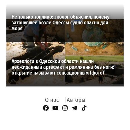
Не только топливо: эколог объяснил, почему
затонувшее возле Одессы судно опасно для
моря
Археологи в Одесской области нашли
неожиданный артефакт и римлянина без ноги:
открытие называют сенсационным (фото)
О нас
Авторы
Facebook Page
YouTube
Instagram
Telegram
TikTok