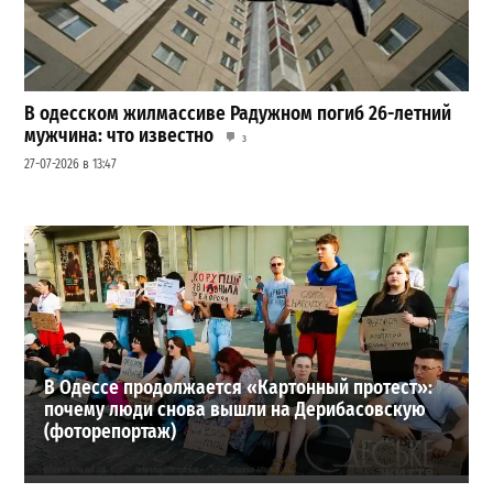
В одесском жилмассиве Радужном погиб 26-летний
мужчина: что известно
3
27-07-2026 в 13:47
Шезлонги, бунгало и VIP-зоны: сколько придется
заплатить за отдых в Аркадии
3
21-07-2026 в 19:23
ВИБОР РЕДАКЦИИ
В Одессе продолжается «Картонный протест»:
почему люди снова вышли на Дерибасовскую
(фоторепортаж)