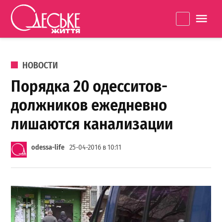
Перейти к содержанию
Одеське
La
життя
ОПУБЛИКОВАНО В
НОВОСТИ
Порядка 20 одесситов-
должников ежедневно
лишаются канализации
odessa-life
25-04-2016 в 10:11