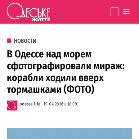
Перейти к содержанию
Одеське
La
життя
ОПУБЛИКОВАНО В
НОВОСТИ
В Одессе над морем
сфотографировали мираж:
корабли ходили вверх
тормашками (ФОТО)
odessa-life
19-04-2016 в 18:08