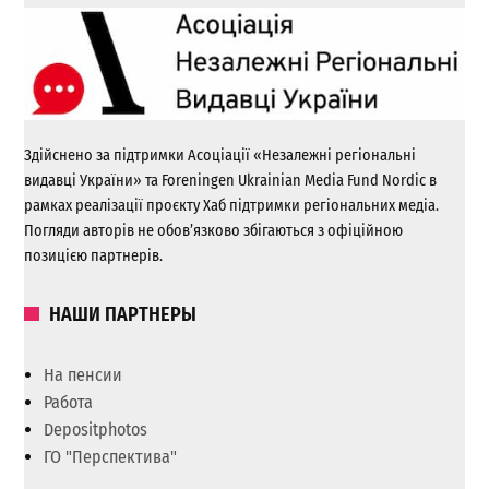
Здійснено за підтримки Асоціації «Незалежні регіональні
видавці України» та Foreningen Ukrainian Media Fund Nordic в
рамках реалізації проєкту Хаб підтримки регіональних медіа.
Погляди авторів не обов’язково збігаються з офіційною
позицією партнерів.
НАШИ ПАРТНЕРЫ
На пенсии
Работа
Depositphotos
ГО "Перспектива"