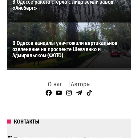
В Одессе ракета стерла с лица земли завод
«Айсберг»
В Одессе вандалы уничтожили вертикальное
озеленение на проспекте Шевченко и
Адмиральском (ФОТО)
О нас
Авторы
Facebook Page
YouTube
Instagram
Telegram
TikTok
КОНТАКТЫ