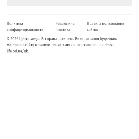
Политика
Редакційна
Правила пользования
конфиденциальности
політика
сайтом
© 2026 Центр медіа. Всі права захищені. Використання будь-яких
матеріалів сайту можливо тільки з активною ссилкою на odessa-
life.od.ua/uk.