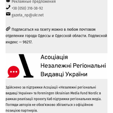
Рекламные предложения
+38 (050) 316-38-92
gazeta_np@ukr.net
Подписаться на газету можно в любом почтовом
отделении города Одессы и Одесской области. Подписной
индекс — 96217.
Здійснено за підтримки Асоціації «Незалежні регіональні
видавці України» та Foreningen Ukrainian Media Fund Nordic в
рамках реалізації проєкту Хаб підтримки регіональних медіа.
Погляди авторів не обов’язково збігаються з офіційною
позицією партнерів.