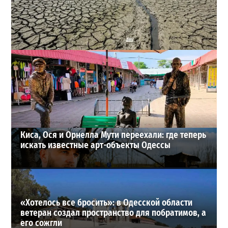
Днестр рекордно обмелел: одесситов просят срочно
экономить воду
2
29-07-2026 в 19:28
ВИБОР РЕДАКЦИИ
Киса, Ося и Орнелла Мути переехали: где теперь
искать известные арт-объекты Одессы
«Хотелось все бросить»: в Одесской области
ветеран создал пространство для побратимов, а
его сожгли