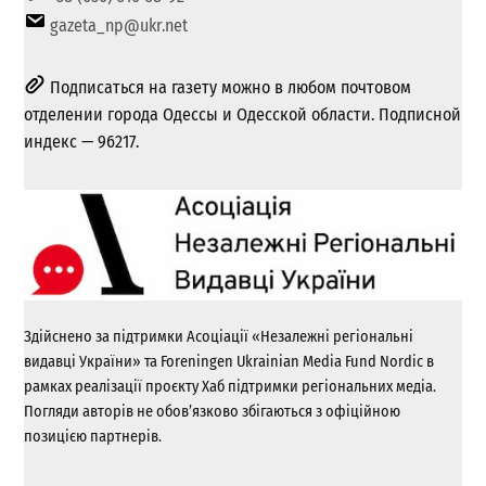
gazeta_np@ukr.net
Подписаться на газету можно в любом почтовом
отделении города Одессы и Одесской области. Подписной
индекс — 96217.
Здійснено за підтримки Асоціації «Незалежні регіональні
видавці України» та Foreningen Ukrainian Media Fund Nordic в
рамках реалізації проєкту Хаб підтримки регіональних медіа.
Погляди авторів не обов’язково збігаються з офіційною
позицією партнерів.