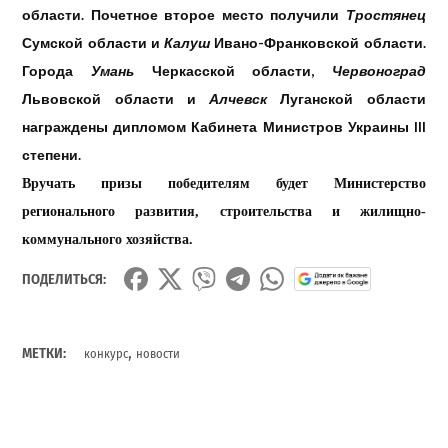
области. Почетное второе место получили
Тростянец
Сумской области и
Калуш
Ивано-Франковской области.
Города
Умань
Черкасской
области,
Червоноград
Львовской
области и
Алчевск
Луганской
области
награждены
дипломом
Кабинета Министров Украины III
степени.
Вручать
призы
победителям
будет
Министерство
регионального
развития
,
строительства
и
жилищно-
коммунального
хозяйства
.
ПОДЕЛИТЬСЯ:
,
МЕТКИ:
конкурс
новости