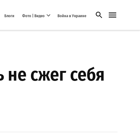
Открыть поиск
Блоги
Фото | Видео
Война в Украине
Open dropdown menu
 не сжег себя