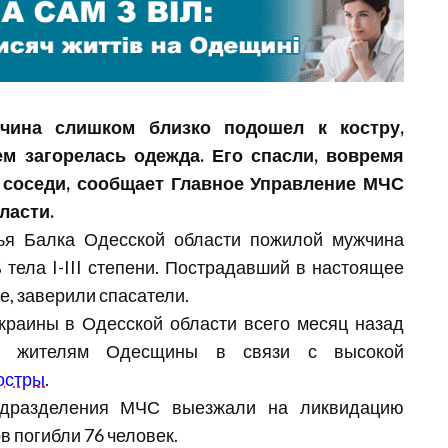
чина
слишком
близко
подошел
к
костру
,
ем
загорелась
одежда
. Его
спасли
,
вовремя
соседи
,
сообщает
Главное
Управление
МЧС
ласти
.
ья
Балка
Одесской
области
пожилой
мужчина
%
тела
I-III
степени
.
Пострадавший
в
настоящее
ре
,
заверили
спасатели
.
краины
в
Одесской
области
всего
месяц
назад
то
жителям
Одесщины
в
связи
с
высокой
остры
.
дразделения
МЧС
выезжали
на
ликвидацию
ов
погибли
76
человек
.