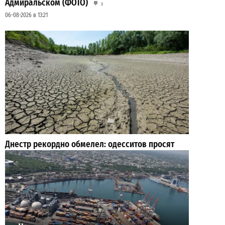
Адмиральском (ФОТО)
3
06-08-2026 в 13:21
Днестр рекордно обмелел: одесситов просят
срочно экономить воду
2
29-07-2026 в 19:28
ВИБОР РЕДАКЦИИ