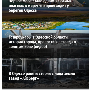
Черное море стало одним из самых
опасных в мире: что происходит у
берегов Одессы
Татарбунары в Одесской области:
история города, крепости и легенда о
золотом коне (видео)
В Одессе ракета стерла с лица земли
завод «Айсберг»