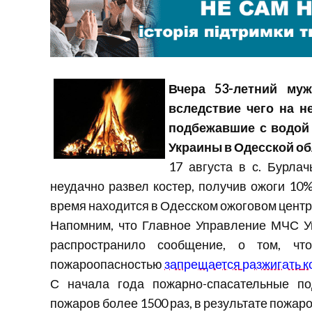
Вчера
53-летний
муж
вследствие
чего
на
н
подбежавшие
с
водой
Украины
в
Одесской
об
17
августа
в с.
Бурлач
неудачно
развел
костер
,
получив
ожоги
10
время
находится
в
Одесском
ожоговом
цент
Напомним
, что
Главное
Управление
МЧС
У
распространило
сообщение
, о том, ч
пожароопасностью
запрещается
разжигать
к
С
начала
года
пожарно-спасательные
по
пожаров
более
1500 раз, в
результате
пожар