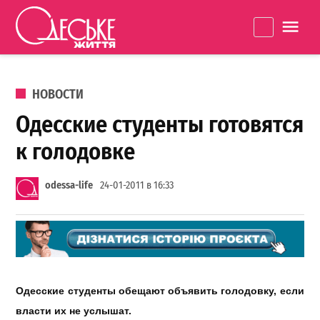
Перейти к содержанию
Одеське
La
життя
ОПУБЛИКОВАНО В
НОВОСТИ
Одесские студенты готовятся
к голодовке
odessa-life
24-01-2011 в 16:33
Одесские студенты обещают объявить голодовку, если
власти их не услышат.