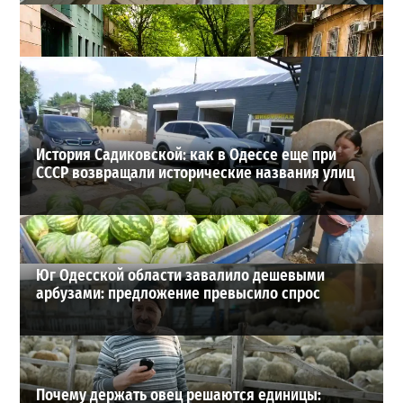
В одесском жилмассиве Радужном погиб 26-летний
мужчина: что известно
3
27-07-2026 в 13:47
ВИБОР РЕДАКЦИИ
История Садиковской: как в Одессе еще при
СССР возвращали исторические названия улиц
Юг Одесской области завалило дешевыми
арбузами: предложение превысило спрос
Почему держать овец решаются единицы: