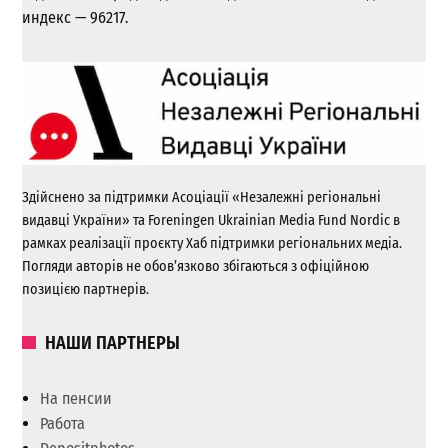
индекс — 96217.
Здійснено за підтримки Асоціації «Незалежні регіональні
видавці України» та Foreningen Ukrainian Media Fund Nordic в
рамках реалізації проєкту Хаб підтримки регіональних медіа.
Погляди авторів не обов’язково збігаються з офіційною
позицією партнерів.
НАШИ ПАРТНЕРЫ
На пенсии
Работа