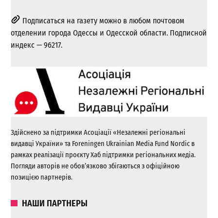
Подписаться на газету можно в любом почтовом
отделении города Одессы и Одесской области. Подписной
индекс — 96217.
Здійснено за підтримки Асоціації «Незалежні регіональні
видавці України» та Foreningen Ukrainian Media Fund Nordic в
рамках реалізації проєкту Хаб підтримки регіональних медіа.
Погляди авторів не обов’язково збігаються з офіційною
позицією партнерів.
НАШИ ПАРТНЕРЫ