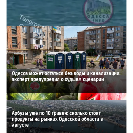
Под Одессой уносит в море ребенка на матрасе и
мужчину: идет спасательная операция
2
28-07-2026 в 17:51
ВИБОР РЕДАКЦИИ
Одесса может остаться без воды и канализации:
эксперт предупредил о худшем сценарии
Арбузы уже по 10 гривен: сколько стоят
продукты на рынках Одесской области в
августе