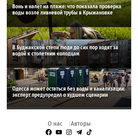
Вонь и налет на пляже: что показала проверка
воды возле ливневой трубы в Крыжановке
В Буджакской степи люди до сих пор ходят за
водой к столетним колодцам
Одесса может остаться без воды и канализации:
эксперт предупредил о худшем сценарии
О нас
Авторы
Facebook Page
YouTube
Instagram
Telegram
TikTok