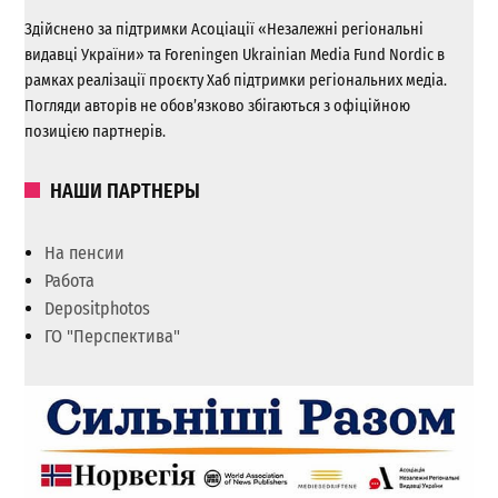
Здійснено за підтримки Асоціації «Незалежні регіональні
видавці України» та Foreningen Ukrainian Media Fund Nordic в
рамках реалізації проєкту Хаб підтримки регіональних медіа.
Погляди авторів не обов’язково збігаються з офіційною
позицією партнерів.
НАШИ ПАРТНЕРЫ
На пенсии
Работа
Depositphotos
ГО "Перспектива"