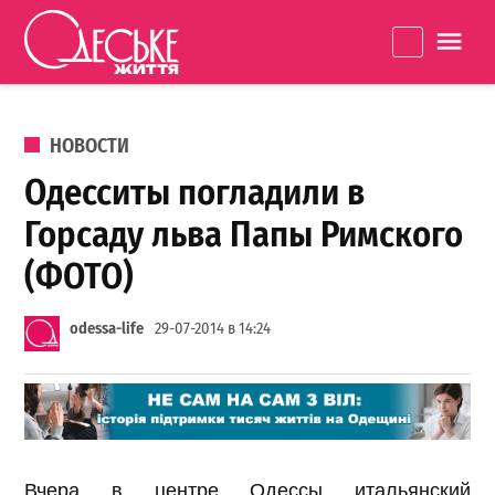
Перейти к содержанию
Одеське
La
життя
ОПУБЛИКОВАНО В
НОВОСТИ
Одесситы погладили в
Горсаду льва Папы Римского
(ФОТО)
odessa-life
29-07-2014 в 14:24
Вчера в центре Одессы итальянский