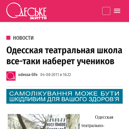
Перейти к содержанию
Одеське
La
життя
ОПУБЛИКОВАНО В
НОВОСТИ
Одесская театральная школа
все-таки наберет учеников
odessa-life
04-08-2011 в 16:22
Одесская
театрально-