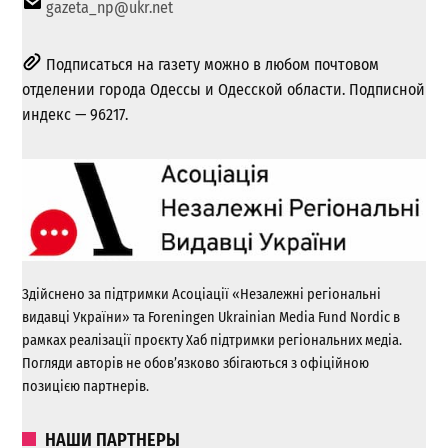
gazeta_np@ukr.net
Подписаться на газету можно в любом почтовом
отделении города Одессы и Одесской области. Подписной
индекс — 96217.
Здійснено за підтримки Асоціації «Незалежні регіональні
видавці України» та Foreningen Ukrainian Media Fund Nordic в
рамках реалізації проєкту Хаб підтримки регіональних медіа.
Погляди авторів не обов’язково збігаються з офіційною
позицією партнерів.
НАШИ ПАРТНЕРЫ