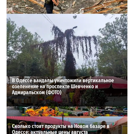
Ракетный удар по полигону на Киевщине: погибли 10
человек, сотня раненых
2
24-07-2026 в 15:22
ВИБОР РЕДАКЦИИ
В Одессе вандалы уничтожили вертикальное
озеленение на проспекте Шевченко и
Адмиральском (ФОТО)
Сколько стоят продукты на Новом базаре в
Одессе: актуальные цены августа