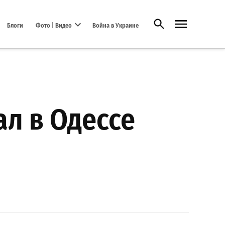
Открыть поиск
Блоги
Фото | Видео
Война в Украине
Open dropdown menu
ал в Одессе