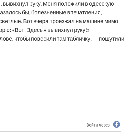
…
вывихнул
руку
.
Меня
положили
в
одесскую
казалось
бы
,
болезненные
впечатления
,
светлые
. Вот
вчера
проезжал
на
машине
мимо
ворю
: «Вот!
Здесь
я
вывихнул
руку
!»
олове
,
чтобы
повесили
там
табличку
, —
пошутили
Войти через