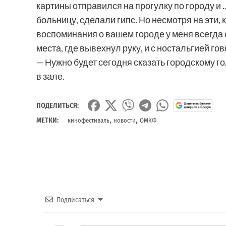
картины
отправился
на
прогулку
по
городу
и 
больницу
,
сделали
гипс
.
Но
несмотря
на
эти,
воспоминания
о
вашем
городе
у
меня
всегда
места
, где
вывехнул
руку
, и с
ностальгией
го
—
Нужно
будет
сегодня
сказать
городскому
г
в
зале
.
ПОДЕЛИТЬСЯ:
,
,
МЕТКИ:
кинофестиваль
новости
ОМКФ
Подписаться