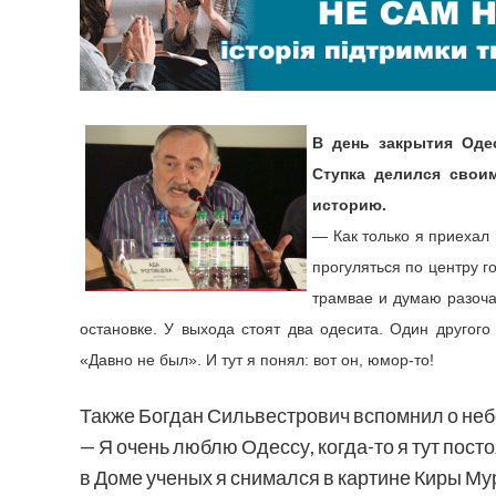
В
день
закрытия
Оде
Ступка
делился
свои
историю
.
—
Как
только
я
приехал
прогуляться
по
центру
г
трамвае
и
думаю
разоч
остановке
. У
в
ы
хода
стоят
два
одесита
.
Один
другого
«
Давно
не
был». И тут я
понял
: вот
он
,
юмор-то
!
Также
Богдан
Сильвестрович
вспомнил
о
не
— Я
очень
люблю
Одессу
,
когда-то
я тут
пост
в
Доме
ученых
я
снимался
в
картине
Киры
Му