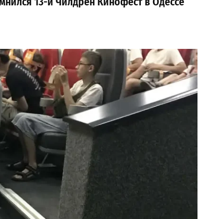
омнился 13-й Чилдрен Кинофест в Одессе