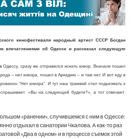
сского
кинофестиваля
народный
артист
СССР
Богдан
ми
впечатлениями
об
Одессе
и
рассказал
следующую
в
Одессу
,
сразу
же
отправился
искать
юмор
.
Вначале
пошел
орода
– нет
юмора
,
пошел
в
Аркадию
– и там нет. И вот еду в
арованно
“Нет
юмора”
. И тут наш
трамвай
стал
подьезжать
к
спрашивает
:
«
Вы
на
следующей
будете
?», а тот
отвечает
:
большом
«
ранении
»,
случившемся
с ним в
Одессе
:
оянно
отдыхал
в
санатории
Чкалова
. А
как-то
раз
ратовой
«Два в
одном
» и в
процессе
съемок
этой