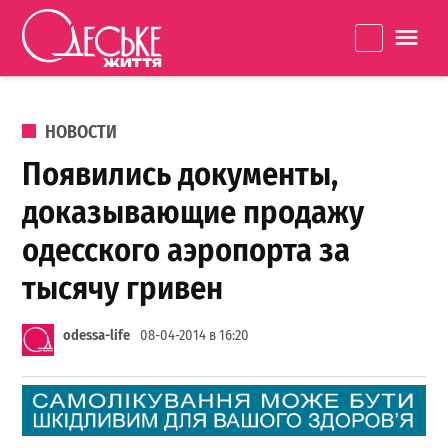
Перейти к содержанию
Одеське
La
життя
ОПУБЛИКОВАНО В
НОВОСТИ
Появились документы,
доказывающие продажу
одесского аэропорта за
тысячу гривен
odessa-life
08-04-2014 в 16:20