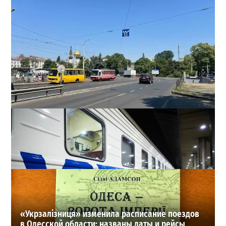
В Одессе на Среднефонтанской изменили схему
движения: что важно знать водителям
2
08-08-2026 в 09:29
ВИБОР РЕДАКЦИИ
«Укрзалізниця» изменила расписание поездов
в Одесской области: названы даты и рейсы