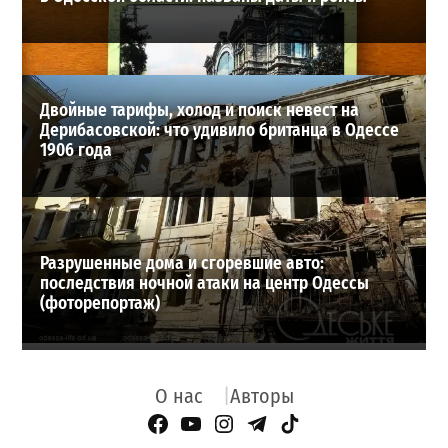
Двойные тарифы, холод и поиск невест на
Дерибасовской: что удивило британца в Одессе
1906 года
Разрушенные дома и сгоревшие авто:
последствия ночной атаки на центр Одессы
(фоторепортаж)
О нас
Авторы
Facebook Page
YouTube
Instagram
Telegram
TikTok