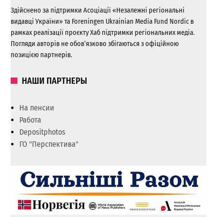
Здійснено за підтримки Асоціації «Незалежні регіональні
видавці України» та Foreningen Ukrainian Media Fund Nordic в
рамках реалізації проєкту Хаб підтримки регіональних медіа.
Погляди авторів не обов’язково збігаються з офіційною
позицією партнерів.
НАШИ ПАРТНЕРЫ
На пенсии
Работа
Depositphotos
ГО "Перспектива"