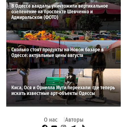
В Одессе вандалы уничтожили вертикальное
озеленение на проспекте Шевченко и
Адмиральском (ФОТО)
Сколько стоят продукты на Новом базаре в
Одессе: актуальные цены августа
Киса, Ося и Орнелла Мути переехали: где теперь
искать известные арт-объекты Одессы
О нас
Авторы