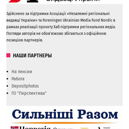
Здійснено за підтримки Асоціації «Незалежні регіональні
видавці України» та Foreningen Ukrainian Media Fund Nordic в
рамках реалізації проєкту Хаб підтримки регіональних медіа.
Погляди авторів не обов’язково збігаються з офіційною
позицією партнерів.
НАШИ ПАРТНЕРЫ
На пенсии
Работа
Depositphotos
ГО "Перспектива"