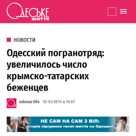
Перейти к содержанию
Одеське
La
життя
ОПУБЛИКОВАНО В
НОВОСТИ
Одесский погранотряд:
увеличилось число
крымско-татарских
беженцев
odessa-life
10-03-2014 в 16:07