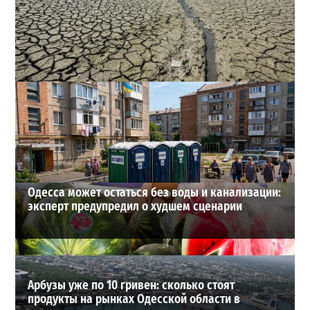
Днестр рекордно обмелел: одесситов просят срочно
экономить воду
2
29-07-2026 в 19:28
ВИБОР РЕДАКЦИИ
Одесса может остаться без воды и канализации:
эксперт предупредил о худшем сценарии
Арбузы уже по 10 гривен: сколько стоят
продукты на рынках Одесской области в