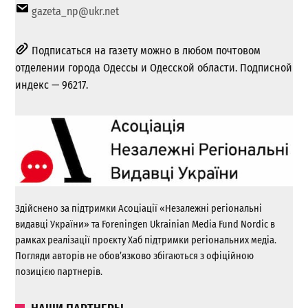
gazeta_np@ukr.net
Подписаться на газету можно в любом почтовом
отделении города Одессы и Одесской области. Подписной
индекс — 96217.
Здійснено за підтримки Асоціації «Незалежні регіональні
видавці України» та Foreningen Ukrainian Media Fund Nordic в
рамках реалізації проєкту Хаб підтримки регіональних медіа.
Погляди авторів не обов’язково збігаються з офіційною
позицією партнерів.