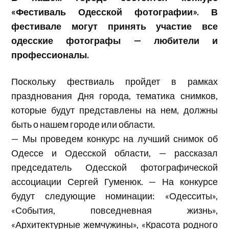
«
Фестиваль
Одесской
фотографии
». В
фестивале
могут
принять
участие
все
одесские
фотографы
—
любители
и
профессионалы
.
Поскольку
фествиаль
пройдет
в
рамках
празднования
Дня
города
,
тематика
снимков
,
которые
будут
представлены
на
нем,
должны
быть
о
нашем
городе
или
области
.
—
Мы
проведем
конкурс
на
лучший
снимок
об
Одессе
и
Одесской
области
, —
рассказал
председатель
Одесской
фотографической
ассоциации
Сергей Гуменюк. — На конкурсе
будут
следующие номинации: «Одесситы»,
«События, повседневная жизнь»,
«Архитектурные жемчужины», «Красота родного