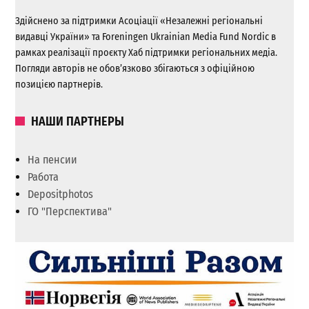
Здійснено за підтримки Асоціації «Незалежні регіональні
видавці України» та Foreningen Ukrainian Media Fund Nordic в
рамках реалізації проєкту Хаб підтримки регіональних медіа.
Погляди авторів не обов’язково збігаються з офіційною
позицією партнерів.
НАШИ ПАРТНЕРЫ
На пенсии
Работа
Depositphotos
ГО "Перспектива"