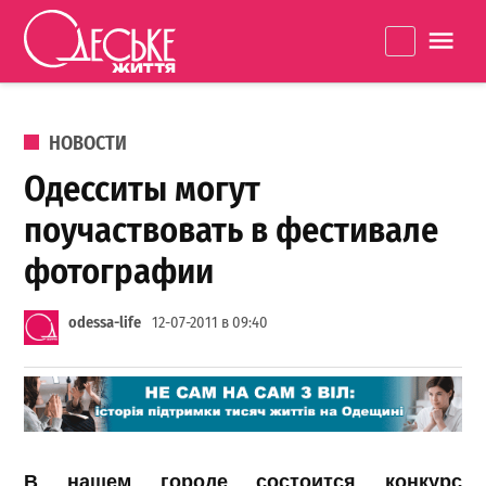
Перейти к содержанию
Одеське
La
життя
ОПУБЛИКОВАНО В
НОВОСТИ
Одесситы могут
поучаствовать в фестивале
фотографии
odessa-life
12-07-2011 в 09:40
В
нашем
городе
состоится
конкурс