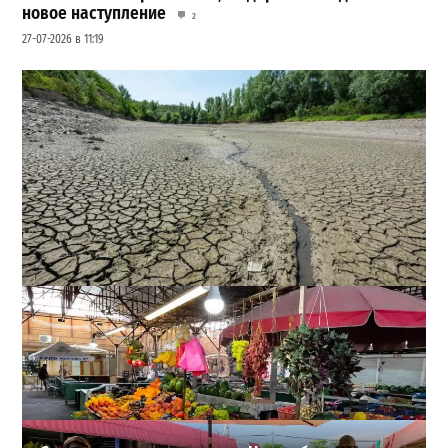
новое наступление
2
27-07-2026 в 11:19
Днестр рекордно обмелел: одесситов просят срочно
экономить воду
2
29-07-2026 в 19:28
ВИБОР РЕДАКЦИИ