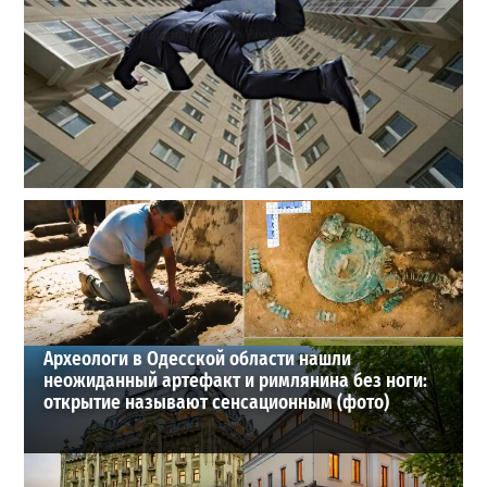
В одесском жилмассиве Радужном погиб 26-летний
мужчина: что известно
3
27-07-2026 в 13:47
ВИБОР РЕДАКЦИИ
Археологи в Одесской области нашли
неожиданный артефакт и римлянина без ноги:
открытие называют сенсационным (фото)