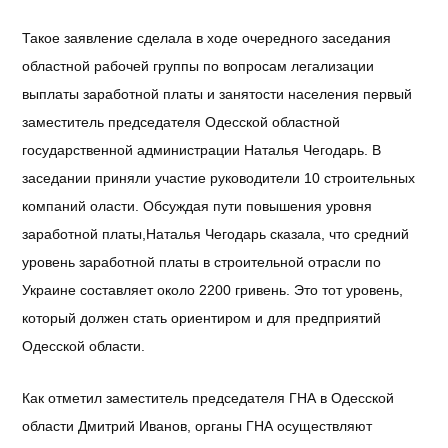
Такое
заявление
сделала
в
ходе
очередного
заседания
областной
рабочей
группы
по
вопросам
легализации
выплаты
заработной
платы
и
занятости
населения
первый
заместитель
председателя
Одесской
областной
государственной
администрации
Наталья
Чегодарь
. В
заседании
приняли
участие
руководители
10
строительных
компаний
оласти
.
Обсуждая
пути
повышения
уровня
заработной
платы
,
Наталья
Чегодарь
сказала
, что
средний
уровень
заработной
платы
в
строительной
отрасли
по
Украине
составляет
около
2200
гривень
. Это тот
уровень
,
который
должен
стать
ориентиром
и для
предприятий
Одесской
области
.
Как
отметил
заместитель
председателя
ГНА в
Одесской
области
Дмитрий
Иванов
,
органы
ГНА
осуществляют