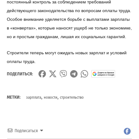
постоянный
контроль
за
соблюдением
требований
действующего
законодательства
по
вопросам
оплаты
труда
.
Особое
внимание
уделяется
борьбе
с
выплатами
зарплаты
в «
конвертах
»,
которые
наносят
ущерб
не
только
экономике
,
но
и
простым
гражданам
,
лишая
их
социальных
гарантий
.
Строители
теперь
могут
ожидать
новых
зарплат
и
условий
оплаты
труда
.
ПОДЕЛИТЬСЯ:
,
,
МЕТКИ:
зарплата
новости
строительство
Подписаться