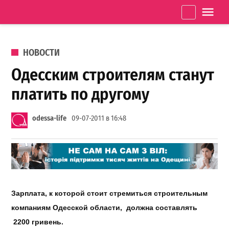
Перейти к содержанию
Одеське
La
життя
ОПУБЛИКОВАНО В
НОВОСТИ
Одесским строителям станут
платить по другому
odessa-life
09-07-2011 в 16:48
Зарплата
, к
которой
стоит
стремиться
строительным
компаниям
Одесской
области
,
должна
составлять
2200
гривень
.