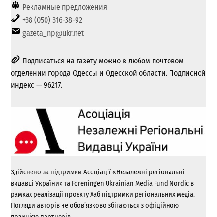
Рекламные предложения
+38 (050) 316-38-92
gazeta_np@ukr.net
Подписаться на газету можно в любом почтовом
отделении города Одессы и Одесской области. Подписной
индекс — 96217.
Здійснено за підтримки Асоціації «Незалежні регіональні
видавці України» та Foreningen Ukrainian Media Fund Nordic в
рамках реалізації проєкту Хаб підтримки регіональних медіа.
Погляди авторів не обов’язково збігаються з офіційною
позицією партнерів.