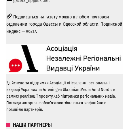
gazeta_np@ukr.net
Подписаться на газету можно в любом почтовом
отделении города Одессы и Одесской области. Подписной
индекс — 96217.
Здійснено за підтримки Асоціації «Незалежні регіональні
видавці України» та Foreningen Ukrainian Media Fund Nordic в
рамках реалізації проєкту Хаб підтримки регіональних медіа.
Погляди авторів не обов’язково збігаються з офіційною
позицією партнерів.
НАШИ ПАРТНЕРЫ