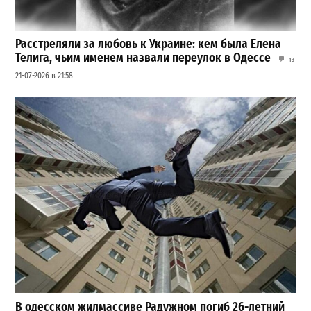
Расстреляли за любовь к Украине: кем была Елена
Телига, чьим именем назвали переулок в Одессе
13
21-07-2026 в 21:58
В одесском жилмассиве Радужном погиб 26-летний