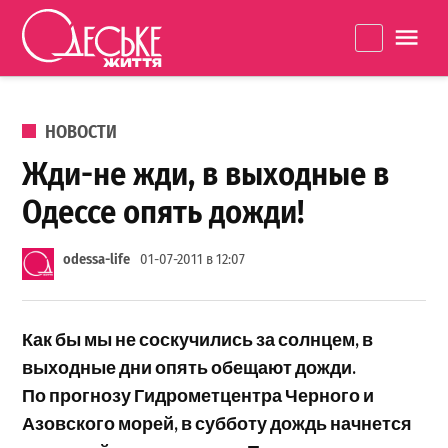
Перейти к содержанию
Одеське
La
життя
ОПУБЛИКОВАНО В
НОВОСТИ
Жди-не жди, в выходные в
Одессе опять дожди!
odessa-life
01-07-2011 в 12:07
Как бы мы не соскучились за солнцем, в
выходные дни опять обещают дожди.
По прогнозу Гидрометцентра Черного и
Азовского морей, в субботу дождь начнется