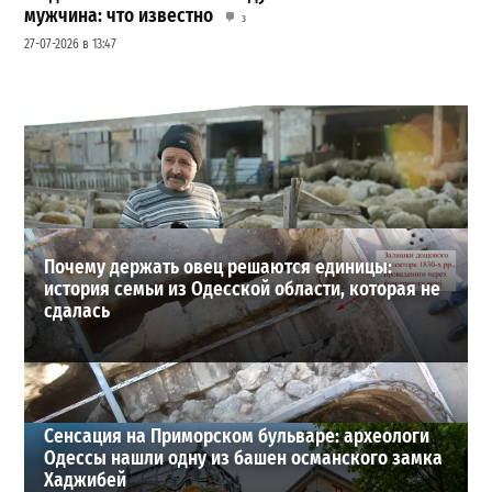
мужчина: что известно
3
27-07-2026 в 13:47
Шезлонги, бунгало и VIP-зоны: сколько придется
заплатить за отдых в Аркадии
3
21-07-2026 в 19:23
ВИБОР РЕДАКЦИИ
Почему держать овец решаются единицы:
история семьи из Одесской области, которая не
сдалась
Сенсация на Приморском бульваре: археологи
Одессы нашли одну из башен османского замка
Хаджибей