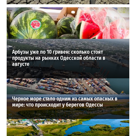
Днестр рекордно обмелел: одесситов просят срочно
экономить воду
2
29-07-2026 в 19:28
ВИБОР РЕДАКЦИИ
Арбузы уже по 10 гривен: сколько стоят
продукты на рынках Одесской области в
августе
Черное море стало одним из самых опасных в
мире: что происходит у берегов Одессы