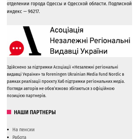
отделении города Одессы и Одесской области. Подписной
индекс — 96217.
Здійснено за підтримки Асоціації «Незалежні регіональні
видавці України» та Foreningen Ukrainian Media Fund Nordic в
рамках реалізації проєкту Хаб підтримки регіональних медіа.
Погляди авторів не обов’язково збігаються з офіційною
позицією партнерів.
НАШИ ПАРТНЕРЫ
На пенсии
Работа