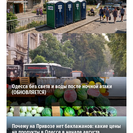
Одесса может остаться без воды и канализации:
эксперт предупредил о худшем сценарии
2
07-08-2026 в 17:19
ВИБОР РЕДАКЦИИ
Одесса без света и воды после ночной атаки
(ОБНОВЛЯЕТСЯ)
Почему на Привозе нет баклажанов: какие цены
на продукты в Одессе в начале августа