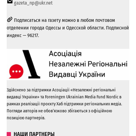
gazeta_np@ukr.net
Подписаться на газету можно в любом почтовом
отделении города Одессы и Одесской области. Подписной
индекс — 96217.
Здійснено за підтримки Асоціації «Незалежні регіональні
видавці України» та Foreningen Ukrainian Media Fund Nordic в
рамках реалізації проєкту Хаб підтримки регіональних медіа.
Погляди авторів не обов’язково збігаються з офіційною
позицією партнерів.
НАШИ ПАРТНЕРЫ