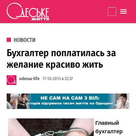
Перейти к содержанию
Одеське
La
життя
ОПУБЛИКОВАНО В
НОВОСТИ
Бухгалтер поплатилась за
желание красиво жить
odessa-life
17-10-2013 в 22:37
Главный
бухгалтер