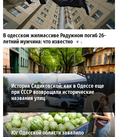
В одесском жилмассиве Радужном погиб 26-
летний мужчина: что известно
3
27-07-2026 в 13:47
ВИБОР РЕДАКЦИИ
История Садиковской: как в Одессе еще
при СССР возвращали исторические
названия улиц
Юг Одесской области завалило