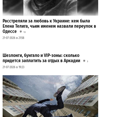
Расстреляли за любовь к Украине: кем была
Елена Телига, чьим именем назвали переулок в
Одессе
13
21-07-2026 в 21:58
Шезлонги, бунгало и VIP-зоны: сколько
придется заплатить за отдых в Аркадии
3
21-07-2026 в 19:23