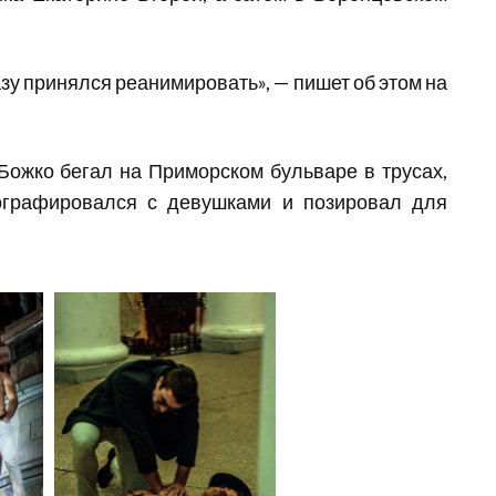
разу принялся реанимировать», — пишет об этом на
Божко бегал на Приморском бульваре в трусах,
ографировался с девушками и позировал для