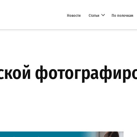
Новости
Статьи
По полочкам
Open dropdown menu
ской фотографиро