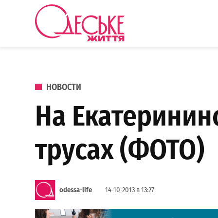
Перейти к содержанию
Одеське
життя
ОПУБЛИКОВАНО В
НОВОСТИ
На Екатеринин
трусах (ФОТО)
odessa-life
14-10-2013 в 13:27