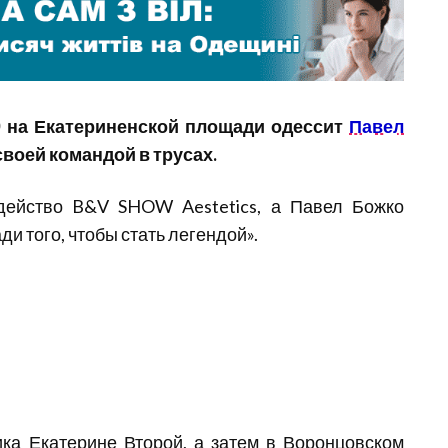
00 на Екатериненской площади одессит
Павел
своей командой в трусах.
действо B&V SHOW Aestetics, а Павел Божко
ади того, чтобы стать легендой».
ка Екатерине Второй, а затем в Воронцовском