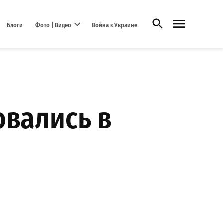
Открыть поиск
Блоги
Фото | Видео
Война в Украине
Open dropdown menu
вались в