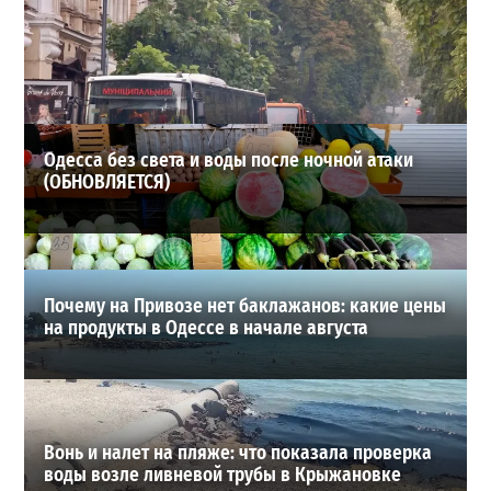
Неприятный сюрприз для водителей Одессы: на АЗС
снова взлетели цены
2
28-07-2026 в 06:47
ВИБОР РЕДАКЦИИ
Одесса без света и воды после ночной атаки
(ОБНОВЛЯЕТСЯ)
Почему на Привозе нет баклажанов: какие цены
на продукты в Одессе в начале августа
Вонь и налет на пляже: что показала проверка
воды возле ливневой трубы в Крыжановке