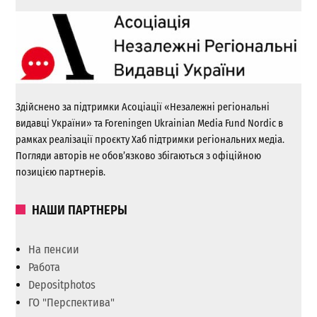
Здійснено за підтримки Асоціації «Незалежні регіональні
видавці України» та Foreningen Ukrainian Media Fund Nordic в
рамках реалізації проєкту Хаб підтримки регіональних медіа.
Погляди авторів не обов’язково збігаються з офіційною
позицією партнерів.
НАШИ ПАРТНЕРЫ
На пенсии
Работа
Depositphotos
ГО "Перспектива"