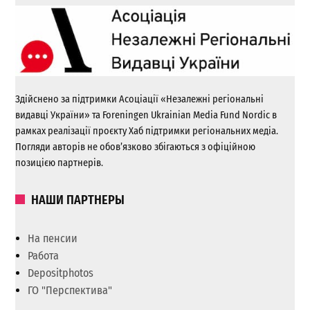
Здійснено за підтримки Асоціації «Незалежні регіональні
видавці України» та Foreningen Ukrainian Media Fund Nordic в
рамках реалізації проєкту Хаб підтримки регіональних медіа.
Погляди авторів не обов’язково збігаються з офіційною
позицією партнерів.
НАШИ ПАРТНЕРЫ
На пенсии
Работа
Depositphotos
ГО "Перспектива"