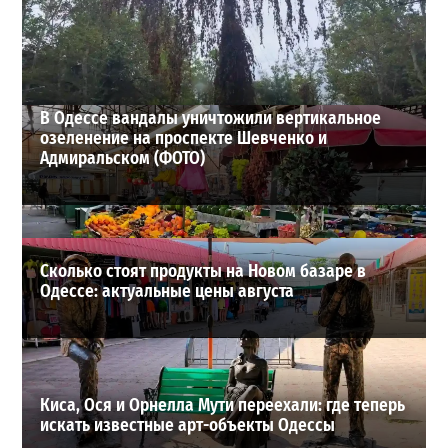
новое наступление
2
27-07-2026 в 11:19
ВИБОР РЕДАКЦИИ
В Одессе вандалы уничтожили вертикальное
озеленение на проспекте Шевченко и
Адмиральском (ФОТО)
Сколько стоят продукты на Новом базаре в
Одессе: актуальные цены августа
Киса, Ося и Орнелла Мути переехали: где теперь
искать известные арт-объекты Одессы