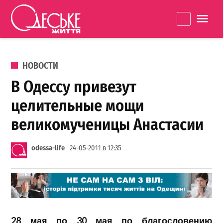
Перейти к содержанию
Одеське
La
життя
ОПУБЛИКОВАНО В
НОВОСТИ
В Одессу привезут
целительные мощи
великомученицы Анастасии
odessa-life
24-05-2011 в 12:35
28
мая
по 30 мая по благословению