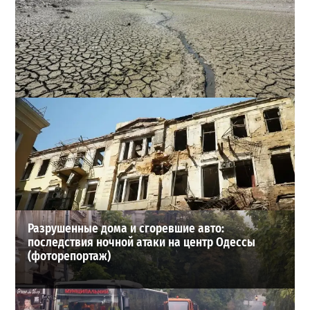
Днестр рекордно обмелел: одесситов просят срочно
экономить воду
2
2026-07-29
ВИБОР РЕДАКЦИИ
Разрушенные дома и сгоревшие авто:
последствия ночной атаки на центр Одессы
(фоторепортаж)