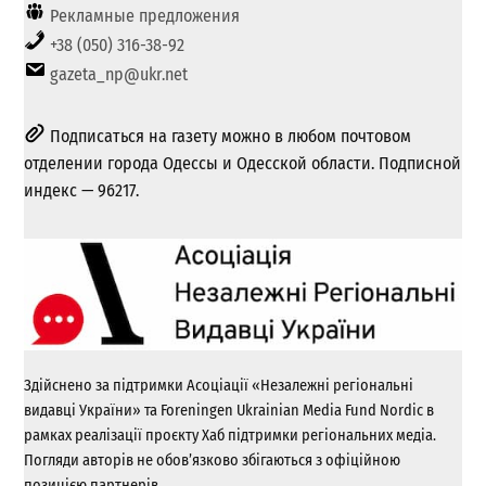
Рекламные предложения
+38 (050) 316-38-92
gazeta_np@ukr.net
Подписаться на газету можно в любом почтовом
отделении города Одессы и Одесской области. Подписной
индекс — 96217.
Здійснено за підтримки Асоціації «Незалежні регіональні
видавці України» та Foreningen Ukrainian Media Fund Nordic в
рамках реалізації проєкту Хаб підтримки регіональних медіа.
Погляди авторів не обов’язково збігаються з офіційною
позицією партнерів.