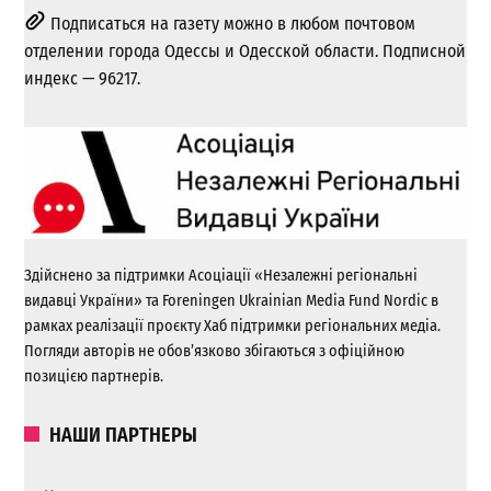
Подписаться на газету можно в любом почтовом
отделении города Одессы и Одесской области. Подписной
индекс — 96217.
Здійснено за підтримки Асоціації «Незалежні регіональні
видавці України» та Foreningen Ukrainian Media Fund Nordic в
рамках реалізації проєкту Хаб підтримки регіональних медіа.
Погляди авторів не обов’язково збігаються з офіційною
позицією партнерів.
НАШИ ПАРТНЕРЫ