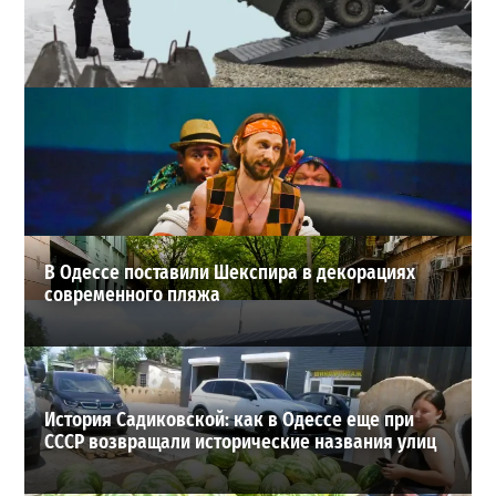
Полковник ВСУ рассказал, выдержит ли Одесса
новое наступление
2
27-07-2026 в 11:19
ВИБОР РЕДАКЦИИ
В Одессе поставили Шекспира в декорациях
современного пляжа
История Садиковской: как в Одессе еще при
СССР возвращали исторические названия улиц