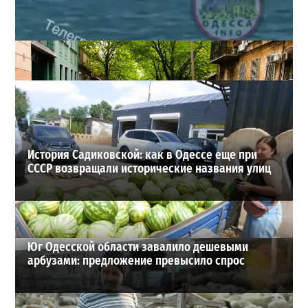
Под Одессой уносит в море ребенка на матрасе и
мужчину: идет спасательная операция
2
28-07-2026 в 17:51
ВИБОР РЕДАКЦИИ
История Садиковской: как в Одессе еще при
СССР возвращали исторические названия улиц
Юг Одесской области завалило дешевыми
арбузами: предложение превысило спрос