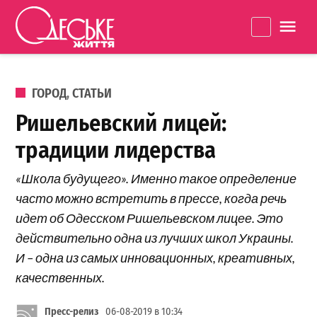
Перейти к содержанию
Одеське
La
життя
ОПУБЛИКОВАНО В
ГОРОД
,
СТАТЬИ
Ришельевский лицей:
традиции лидерства
«Школа будущего». Именно такое определение
часто можно встретить в прессе, когда речь
идет об Одесском Ришельевском лицее. Это
действительно одна из лучших школ Украины.
И – одна из самых инновационных, креативных,
качественных.
Пресс-релиз
06-08-2019 в 10:34