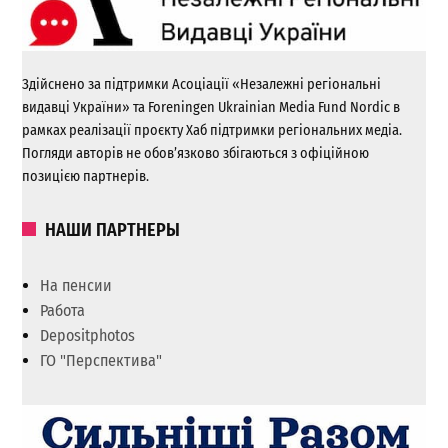
Здійснено за підтримки Асоціації «Незалежні регіональні
видавці України» та Foreningen Ukrainian Media Fund Nordic в
рамках реалізації проєкту Хаб підтримки регіональних медіа.
Погляди авторів не обов’язково збігаються з офіційною
позицією партнерів.
НАШИ ПАРТНЕРЫ
На пенсии
Работа
Depositphotos
ГО "Перспектива"