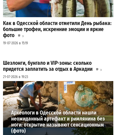
Как в Одесской области отметили День рыбака:
большие трофеи, искренние эмоции и яркие
фото
3
19-07-2026 в 15:19
Шезлонги, бунгало и VIP-зоны: сколько
придется заплатить за отдых в Аркадии
3
21-07-2026 в 19:23
ВИБОР РЕДАКЦИИ
Археологи в Одесской области нашли
неожиданный артефакт и римлянина без
ноги: открытие называют сенсационным
(фото)