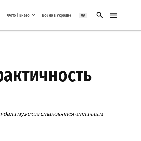
Открыть поиск
Фото | Видео
Война в Украине
UA
Open dropdown menu
рактичность
 сандали мужские становятся отличным