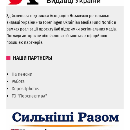
Здійснено за підтримки Асоціації «Незалежні регіональні
видавці України» та Foreningen Ukrainian Media Fund Nordic в
рамках реалізації проєкту Хаб підтримки регіональних медіа.
Погляди авторів не обов’язково збігаються з офіційною
позицією партнерів.
НАШИ ПАРТНЕРЫ
На пенсии
Работа
Depositphotos
ГО "Перспектива"