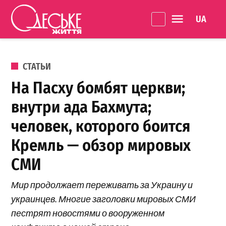
Перейти к содержанию
Language 
Одеське
життя
ОПУБЛИКОВАНО В
СТАТЬИ
На Пасху бомбят церкви;
внутри ада Бахмута;
человек, которого боится
Кремль — обзор мировых
СМИ
Мир продолжает переживать за Украину и
украинцев. Многие заголовки мировых СМИ
пестрят новостями о вооруженном