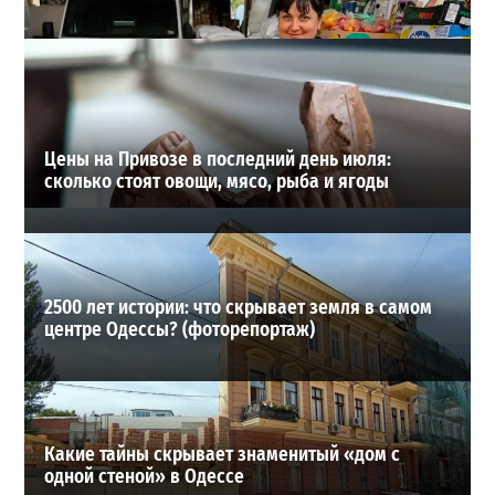
Шезлонги, бунгало и VIP-зоны: сколько придется
заплатить за отдых в Аркадии
3
21-07-2026 в 19:23
ВИБОР РЕДАКЦИИ
Цены на Привозе в последний день июля:
сколько стоят овощи, мясо, рыба и ягоды
2500 лет истории: что скрывает земля в самом
центре Одессы? (фоторепортаж)
Какие тайны скрывает знаменитый «дом с
одной стеной» в Одессе