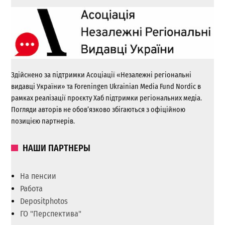
Здійснено за підтримки Асоціації «Незалежні регіональні
видавці України» та Foreningen Ukrainian Media Fund Nordic в
рамках реалізації проєкту Хаб підтримки регіональних медіа.
Погляди авторів не обов’язково збігаються з офіційною
позицією партнерів.
НАШИ ПАРТНЕРЫ
На пенсии
Работа
Depositphotos
ГО "Перспектива"