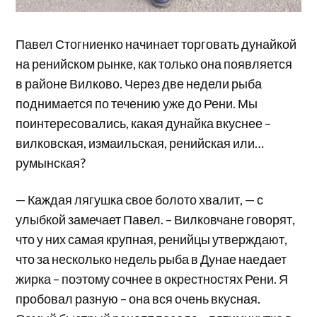
Павел Стогниенко начинает торговать дунайкой
на ренийском рынке, как только она появляется
в районе Вилково. Через две недели рыба
поднимается по течению уже до Рени. Мы
поинтересовались, какая дунайка вкуснее –
вилковская, измаильская, ренийская или…
румынская?
— Каждая лягушка свое болото хвалит, — с
улыбкой замечает Павел. – Вилковчане говорят,
что у них самая крупная, ренийцы утверждают,
что за несколько недель рыба в Дунае наедает
жирка – поэтому сочнее в окрестностях Рени. Я
пробовал разную – она вся очень вкусная.