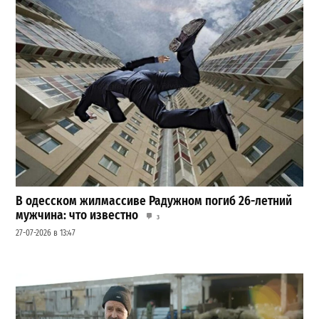
В одесском жилмассиве Радужном погиб 26-летний
мужчина: что известно
3
27-07-2026 в 13:47
Шезлонги, бунгало и VIP-зоны: сколько придется
заплатить за отдых в Аркадии
3
21-07-2026 в 19:23