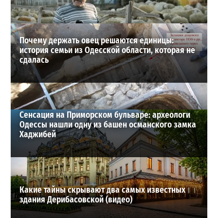
ВИБОР РЕДАКЦИИ
Почему держать овец решаются единицы:
история семьи из Одесской области, которая не
сдалась
Сенсация на Приморском бульваре: археологи
Одессы нашли одну из башен османского замка
Хаджибей
Какие тайны скрывают два самых известных
здания Дерибасовской (видео)