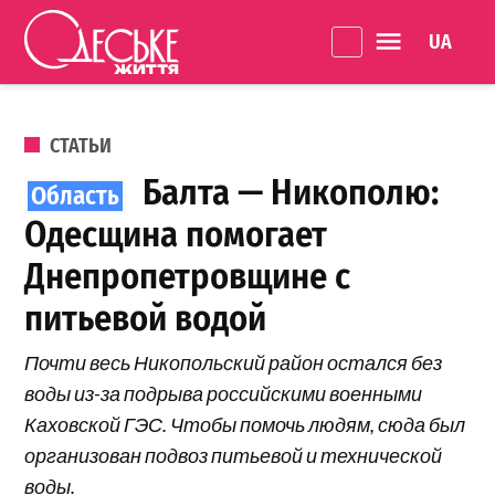
Перейти к содержанию
Language 
Одеське
життя
ОПУБЛИКОВАНО В
СТАТЬИ
Балта — Никополю:
Одесщина помогает
Днепропетровщине с
питьевой водой
Почти весь Никопольский район остался без
воды из-за подрыва российскими военными
Каховской ГЭС. Чтобы помочь людям, сюда был
организован подвоз питьевой и технической
воды.