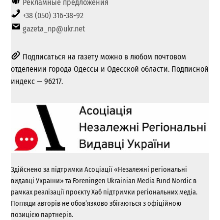
Рекламные предложения
+38 (050) 316-38-92
gazeta_np@ukr.net
Подписаться на газету можно в любом почтовом
отделении города Одессы и Одесской области. Подписной
индекс — 96217.
Здійснено за підтримки Асоціації «Незалежні регіональні
видавці України» та Foreningen Ukrainian Media Fund Nordic в
рамках реалізації проєкту Хаб підтримки регіональних медіа.
Погляди авторів не обов’язково збігаються з офіційною
позицією партнерів.