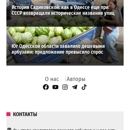
История Садиковской: как в Одессе еще при
СССР возвращали исторические названия улиц
Юг Одесской области завалило дешевыми
арбузами: предложение превысило спрос
О нас
Авторы
Facebook Page
YouTube
Instagram
Telegram
TikTok
КОНТАКТЫ