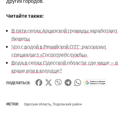
других городов.
Читайте также:
В пяти селах Арцизской громады заработают
бюветы
Что с водой в Ренийской ОТГ: рассказал
специалист «Госпотребслужбы»
Вода в селах Одесской области: где чище — в
кране или в колодце?
ПОДЕЛИТЬСЯ:
,
МЕТКИ:
Одесская область
Подольский район