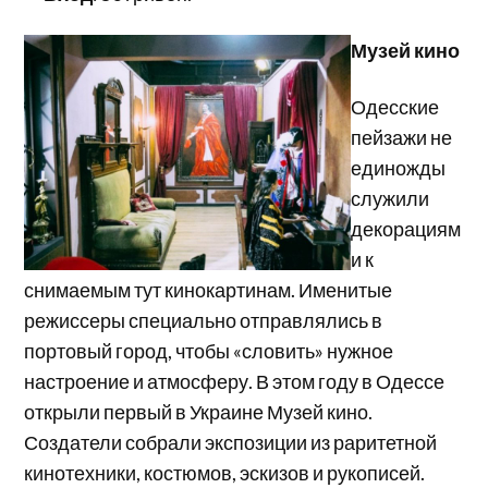
Музей кино
Одесские
пейзажи не
единожды
служили
декорациям
и к
снимаемым тут кинокартинам. Именитые
режиссеры специально отправлялись в
портовый город, чтобы «словить» нужное
настроение и атмосферу. В этом году в Одессе
открыли первый в Украине Музей кино.
Создатели собрали экспозиции из раритетной
кинотехники, костюмов, эскизов и рукописей.