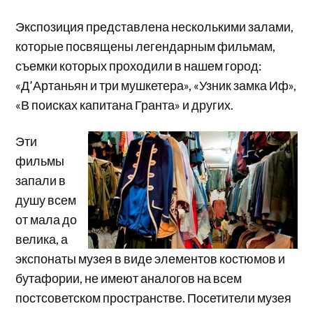
Экспозиция представлена несколькими залами,
которые посвящены легендарным фильмам,
съемки которых проходили в нашем город:
«Д’Артаньян и три мушкетера», «Узник замка Иф»,
«В поисках капитана Гранта» и других.
Эти
фильмы
запали в
душу всем
от мала до
велика, а
экспонаты музея в виде элементов костюмов и
бутафории, не имеют аналогов на всем
постсоветском пространстве. Посетители музея