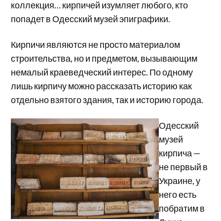
коллекция… кирпичей изумляет любого, кто
попадет в Одесский музей эпиграфики.
Кирпичи являются не просто материалом
строительства, но и предметом, вызывающим
немалый краеведческий интерес. По одному
лишь кирпичу можно рассказать историю как
отдельно взятого здания, так и историю города.
Одесский
музей
кирпича —
не первый в
Украине, у
него есть
побратим в