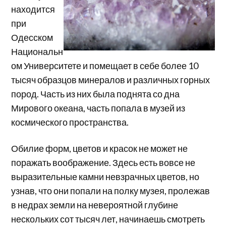
находится
при
Одесском
Национальн
ом Университете и помещает в себе более 10
тысяч образцов минералов и различных горных
пород. Часть из них была поднята со дна
Мирового океана, часть попала в музей из
космического пространства.
Обилие форм, цветов и красок не может не
поражать воображение. Здесь есть вовсе не
выразительные камни невзрачных цветов, но
узнав, что они попали на полку музея, пролежав
в недрах земли на невероятной глубине
нескольких сот тысяч лет, начинаешь смотреть