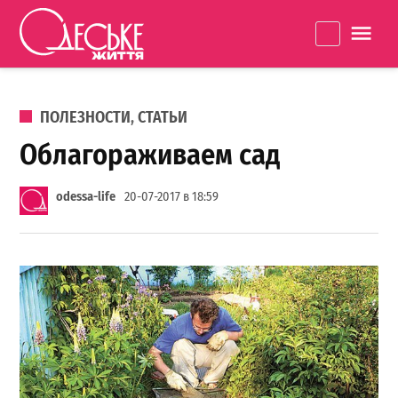
Перейти к содержанию
Одеське
La
життя
ОПУБЛИКОВАНО В
ПОЛЕЗНОСТИ
,
СТАТЬИ
Облагораживаем сад
odessa-life
20-07-2017 в 18:59