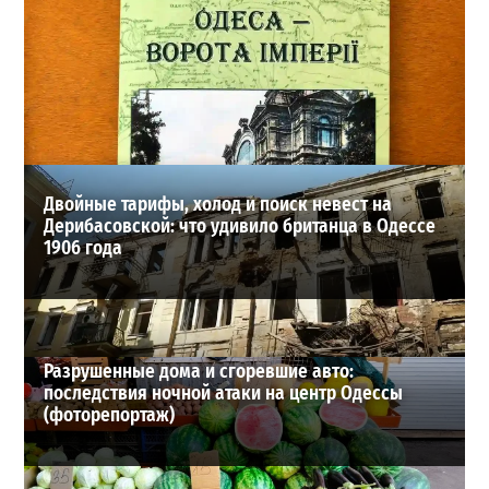
Одесса может остаться без воды и канализации:
эксперт предупредил о худшем сценарии
2
07-08-2026 в 17:19
ВИБОР РЕДАКЦИИ
Двойные тарифы, холод и поиск невест на
Дерибасовской: что удивило британца в Одессе
1906 года
Разрушенные дома и сгоревшие авто:
последствия ночной атаки на центр Одессы
(фоторепортаж)