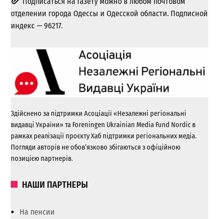
Подписаться на газету можно в любом почтовом
отделении города Одессы и Одесской области. Подписной
индекс — 96217.
Здійснено за підтримки Асоціації «Незалежні регіональні
видавці України» та Foreningen Ukrainian Media Fund Nordic в
рамках реалізації проєкту Хаб підтримки регіональних медіа.
Погляди авторів не обов’язково збігаються з офіційною
позицією партнерів.
НАШИ ПАРТНЕРЫ
На пенсии