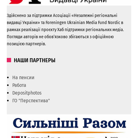
Здійснено за підтримки Асоціації «Незалежні регіональні
видавці України» та Foreningen Ukrainian Media Fund Nordic в
рамках реалізації проєкту Хаб підтримки регіональних медіа.
Погляди авторів не обов’язково збігаються з офіційною
позицією партнерів.
НАШИ ПАРТНЕРЫ
На пенсии
Работа
Depositphotos
ГО "Перспектива"