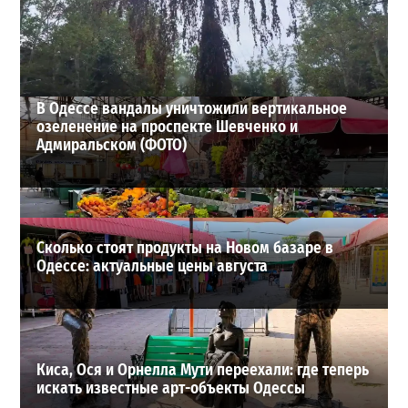
экономить воду
2
29-07-2026 в 19:28
ВИБОР РЕДАКЦИИ
В Одессе вандалы уничтожили вертикальное
озеленение на проспекте Шевченко и
Адмиральском (ФОТО)
Сколько стоят продукты на Новом базаре в
Одессе: актуальные цены августа
Киса, Ося и Орнелла Мути переехали: где теперь
искать известные арт-объекты Одессы