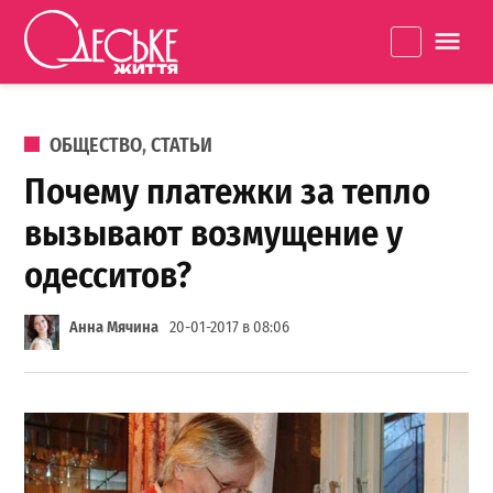
Перейти к содержанию
Одеське
La
життя
ОПУБЛИКОВАНО В
ОБЩЕСТВО
,
СТАТЬИ
Почему платежки за тепло
вызывают возмущение у
одесситов?
Анна Мячина
20-01-2017 в 08:06