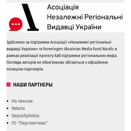
Здійснено за підтримки Асоціації «Незалежні регіональні
видавці України» та Foreningen Ukrainian Media Fund Nordic в
рамках реалізації проєкту Хаб підтримки регіональних медіа.
Погляди авторів не обов’язково збігаються з офіційною
позицією партнерів.
НАШИ ПАРТНЕРЫ
На пенсии
Работа
Depositphotos
ГО "Перспектива"