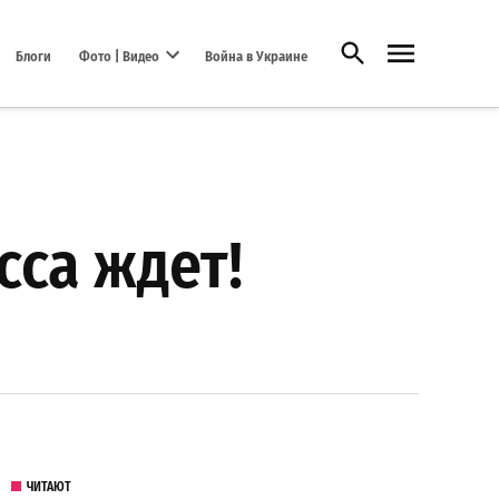
Открыть поиск
Блоги
Фото | Видео
Война в Украине
Open dropdown menu
сса ждет!
ЧИТАЮТ