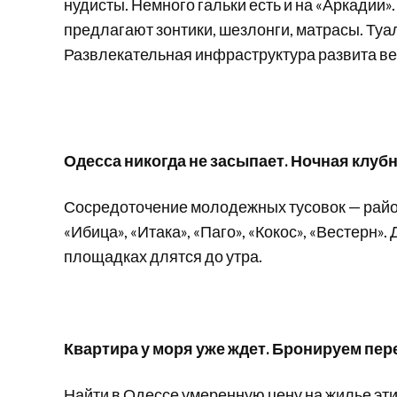
нудисты. Немного гальки есть и на «Аркадии»
предлагают зонтики, шезлонги, матрасы. Туа
Развлекательная инфраструктура развита ве
Одесса никогда не засыпает. Ночная клуб
Сосредоточение молодежных тусовок — райо
«Ибица», «Итака», «Паго», «Кокос», «Вестерн»
площадках длятся до утра.
Квартира у моря уже ждет. Бронируем пер
Найти в Одессе умеренную цену на жилье эти