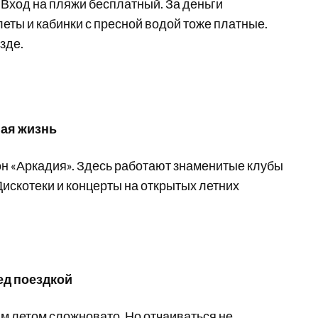
. Вход на пляжи бесплатный. За деньги
леты и кабинки с пресной водой тоже платные.
зде.
ная жизнь
н «Аркадия». Здесь работают знаменитые клубы
. Дискотеки и концерты на открытых летних
ед поездкой
м летом сложновато. Но отчаиваться не