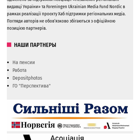
видавці України» та Foreningen Ukrainian Media Fund Nordic в
рамках реалізації проєкту Хаб підтримки регіональних медіа.
Погляди авторів не обов’язково збігаються з офіційною
позицією партнерів.
НАШИ ПАРТНЕРЫ
На пенсии
Работа
Depositphotos
ГО "Перспектива"