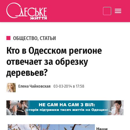
Перейти к содержанию
Одеське
La
життя
ОПУБЛИКОВАНО В
ОБЩЕСТВО
,
СТАТЬИ
Кто в Одесском регионе
отвечает за обрезку
деревьев?
Елена Чайковская
03-03-2014 в 17:58
Наши