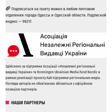
Подписаться на газету можно в любом почтовом
отделении города Одессы и Одесской области. Подписной
индекс — 96217.
Здійснено за підтримки Асоціації «Незалежні регіональні
видавці України» та Foreningen Ukrainian Media Fund Nordic в
рамках реалізації проєкту Хаб підтримки регіональних медіа.
Погляди авторів не обов’язково збігаються з офіційною
позицією партнерів.
НАШИ ПАРТНЕРЫ