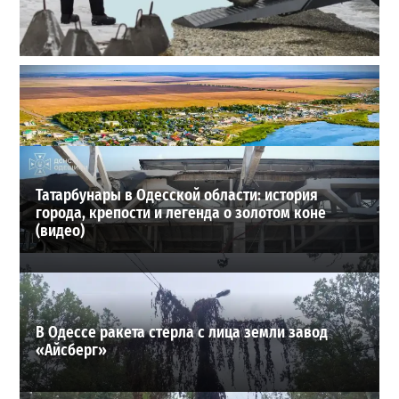
Полковник ВСУ рассказал, выдержит ли Одесса
новое наступление
2
27-07-2026 в 11:19
ВИБОР РЕДАКЦИИ
Татарбунары в Одесской области: история
города, крепости и легенда о золотом коне
(видео)
В Одессе ракета стерла с лица земли завод
«Айсберг»