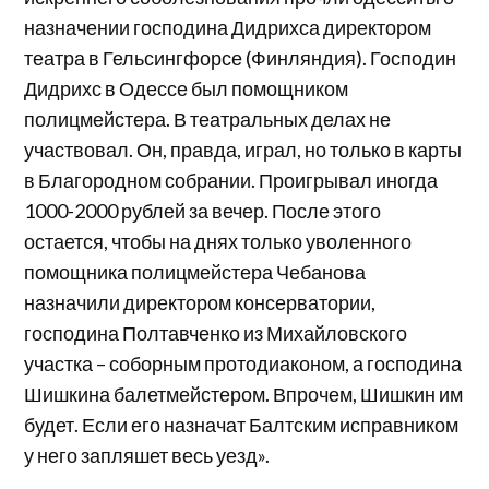
назначении господина Дидрихса директором
театра в Гельсингфорсе (Финляндия). Господин
Дидрихс в Одессе был помощником
полицмейстера. В театральных делах не
участвовал. Он, правда, играл, но только в карты
в Благородном собрании. Проигрывал иногда
1000-2000 рублей за вечер. После этого
остается, чтобы на днях только уволенного
помощника полицмейстера Чебанова
назначили директором консерватории,
господина Полтавченко из Михайловского
участка – соборным протодиаконом, а господина
Шишкина балетмейстером. Впрочем, Шишкин им
будет. Если его назначат Балтским исправником
у него запляшет весь уезд».