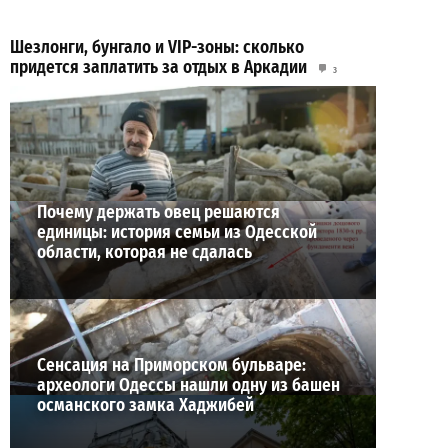
Шезлонги, бунгало и VIP-зоны: сколько
придется заплатить за отдых в Аркадии
3
21-07-2026 в 19:23
ВИБОР РЕДАКЦИИ
Почему держать овец решаются
единицы: история семьи из Одесской
области, которая не сдалась
Сенсация на Приморском бульваре:
археологи Одессы нашли одну из башен
османского замка Хаджибей