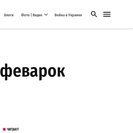
Открыть поиск
Блоги
Фото | Видео
Война в Украине
Open dropdown menu
офеварок
ЧИТАЮТ