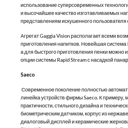
использование
суперсовременных
технолог
и
высочайшее
качество
изготавливаемых
на
представлениям
искушенного
пользователя
Агрегат
Gaggia
Vision располагает всеми во
приготовления
напитков
. Новейшая система 
а для быстрого приготовления пенки можно и
опции
системы
Rapid Stream с насадкой пана
Saeco
Современное поколение полностью автомат
линейка устройств фирмы Saeco. К примеру, мо
практичности, стильного дизайна и техничес
биометрическим датчиком, корпус из нержав
диалоговый дисплей и керамические жернова