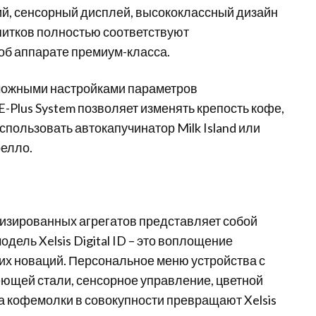
ий
,
сенсорный
дисплей
,
высококлассный
дизайн
питков
полностью
соответствуют
об
аппарате
премиум-класса
.
зможными настройками параметров
E-Plus System
позволяет
изменять крепость кофе,
спользовать автокапучинатор Milk Island или
релло.
изированных агрегатов представляет собой
дель Xelsis Digital ID – это воплощение
ких новаций. Персональное меню устройства с
еющей стали, сенсорное управление, цветной
 кофемолки в совокупности превращают Xelsis