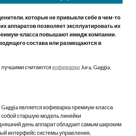
ценители
,
которые
не
привыкли
себе
в
чем-то
тих
аппаратов
позволяет
эксплуатировать
их
реимум-класса
повышают
имидж
компании
.
водящего
состава
или
размещаются
в
и
лучшими
считаются
кофеварки
Jura
,
Gaggia
,
и
Gaggia
является
кофеварка
премиум-класса
т
собой
старшую
модель
линейки
дняшний
день
аппарат
обладает
самым
широким
ный
интерфейс
системы
управления
,