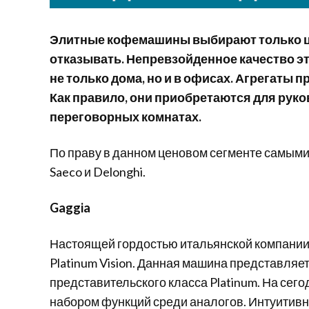
Элитные
кофемашины
выбирают
только
отказывать
.
Непревзойденное
качество
э
не
только
дома
,
но
и в
офисах
.
Агрегаты
п
Как
правило
, они
приобретаются
для
руко
переговорных
комнатах
.
По
праву
в
данном
ценовом
сегменте
самым
Saeco
и
Delonghi
.
Gaggia
Настоящей
гордостью
итальянской
компани
Platinum Vision.
Данная
машина
представляе
представительского
класса
Platinum.
На
сего
набором
функций
среди
аналогов
.
Интуитив