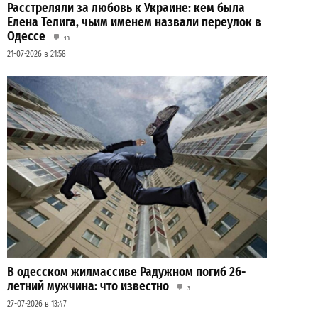
Расстреляли за любовь к Украине: кем была
Елена Телига, чьим именем назвали переулок в
Одессе
13
21-07-2026 в 21:58
В одесском жилмассиве Радужном погиб 26-
летний мужчина: что известно
3
27-07-2026 в 13:47