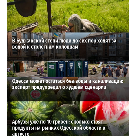
новое наступление
2
27-07-2026 в 11:19
ВИБОР РЕДАКЦИИ
В Буджакской степи люди до сих пор ходят за
водой к столетним колодцам
Одесса может остаться без воды и канализации:
эксперт предупредил о худшем сценарии
Арбузы уже по 10 гривен: сколько стоят
продукты на рынках Одесской области в
августе