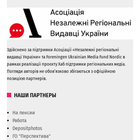
Здійснено за підтримки Асоціації «Незалежні регіональні
видавці України» та Foreningen Ukrainian Media Fund Nordic в
рамках реалізації проєкту Хаб підтримки регіональних медіа.
Погляди авторів не обов’язково збігаються з офіційною
позицією партнерів.
НАШИ ПАРТНЕРЫ
На пенсии
Работа
Depositphotos
ГО "Перспектива"