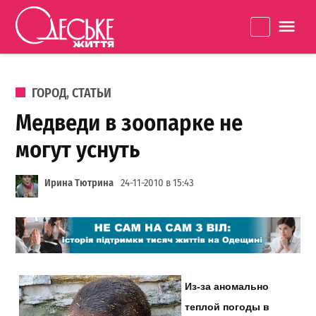
Перейти к содержанию
Одеське
La
життя
ОПУБЛИКОВАНО В
ГОРОД
,
СТАТЬИ
Медведи в зоопарке не
могут уснуть
Ирина Тютрина
24-11-2010 в 15:43
Из-за аномально
теплой погоды в