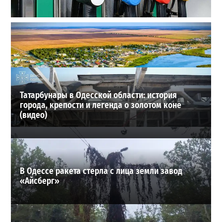
Неприятный сюрприз для водителей Одессы: на АЗС
снова взлетели цены
2
28-07-2026 в 06:47
ВИБОР РЕДАКЦИИ
Татарбунары в Одесской области: история
города, крепости и легенда о золотом коне
(видео)
В Одессе ракета стерла с лица земли завод
«Айсберг»