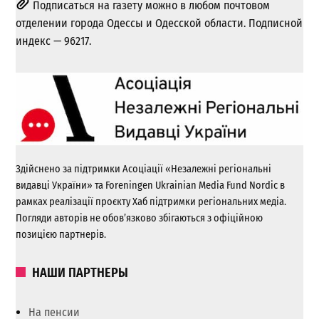
Подписаться на газету можно в любом почтовом
отделении города Одессы и Одесской области. Подписной
индекс — 96217.
Здійснено за підтримки Асоціації «Незалежні регіональні
видавці України» та Foreningen Ukrainian Media Fund Nordic в
рамках реалізації проєкту Хаб підтримки регіональних медіа.
Погляди авторів не обов’язково збігаються з офіційною
позицією партнерів.
НАШИ ПАРТНЕРЫ
На пенсии