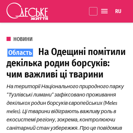
Перейти до вмісту
Language 
Одеське
Життя
ОПУБЛІКОВАНО В
НОВИНИ
На Одещині помітили
декілька родин борсуків:
чим важливі ці тварини
На території Національного природного парку
“Тузлівські лимани” зафіксовано проживання
декількох родин борсуків європейських (Meles
meles). Ці тварини відіграють важливу роль в
екосистемі регіону, зокрема, контролюючи
санітарний стан узбережжя. Про це повідомив