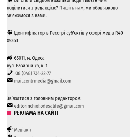
Ви стали свідком важливої ​​події і маєте чим
поділитися з редакцією?
Пишіть нам
, ми обов'язково
зв'яжемося з вами.
Ідентифікатор в Реєстрі суб'єктів у сфері медіа R40-
05363
65011, м. Одеса
вул. Базарна 76, к. 1
+38 (048) 734-22-77
mail.centrmedia@gmail.com
Зв’язатися з головним редактором:
editorinchief.odesalife@gmail.com
РЕКЛАМА НА САЙТІ
Медіакіт