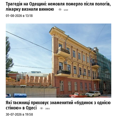
Трагедія на Одещині: немовля померло після пологів,
лікарку визнали винною
4240
01-08-2026 в 13:18
Які таємниці приховує знаменитий «будинок з однією
стіною» в Одесі
3980
30-07-2026 в 19:58