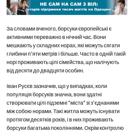
За словами вченого, борсуки європейські є
активними переважно в нічний час. Вони
мешкають у складних норах, які можуть сягати
глибини п’яти метрів і більше. Часто в одній такій
норі проживають цілі сімейства, що налічують
від десяти до двадцяти особин.
Іван Русєв зазначив, що у випадках, коли
популяція борсуків значна, вони здатні
створювати цілі підземні “міста” зі з’єднаними
між собою норами. Такі житла можуть існувати
протягом десятків років, і в них проживають
борсуки багатьма поколіннями. Окрім контролю