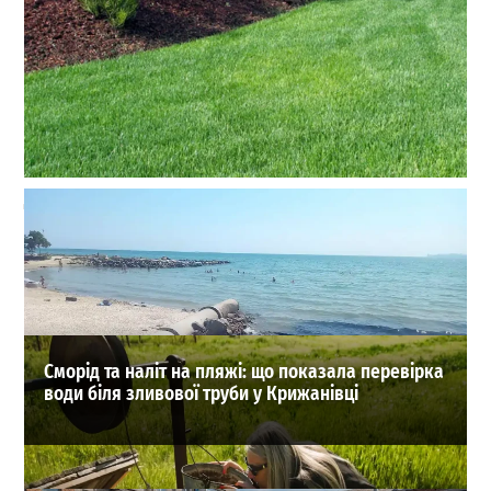
Догляд за газоном без шкідників: як зберегти
ідеальну ділянку за допомогою сучасних технологій
0
04-08-2026 в 17:19
ВИБІР РЕДАКЦІЇ
Сморід та наліт на пляжі: що показала перевірка
води біля зливової труби у Крижанівці