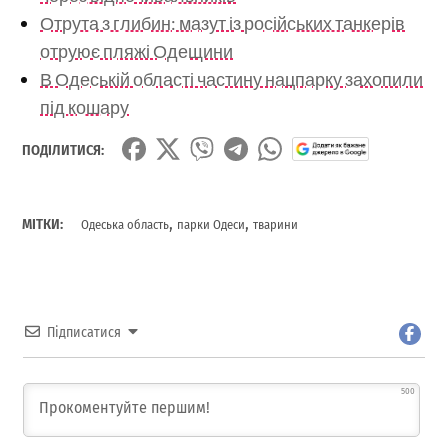
Отрута з глибин: мазут із російських танкерів
отруює пляжі Одещини
В Одеській області частину нацпарку захопили
під кошару
ПОДІЛИТИСЯ:
,
,
МІТКИ:
Одеська область
парки Одеси
тварини
Підписатися
500