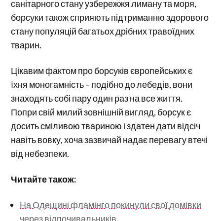
санітарного стану узбережжя лиману та моря,
борсуки також сприяють підтриманню здорового
стану популяцій багатьох дрібних травоїдних
тварин.
Цікавим фактом про борсуків європейських є
їхня моногамність – подібно до лебедів, вони
знаходять собі пару один раз на все життя.
Попри свій милий зовнішній вигляд, борсук є
досить сміливою твариною і здатен дати відсіч
навіть вовку, хоча зазвичай надає перевагу втечі
від небезпеки.
Читайте також:
На Одещині фламінго покинули свої домівки
через відпочивальників