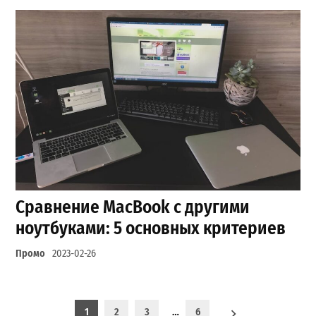
Сравнение MacBook с другими
ноутбуками: 5 основных критериев
Промо
2023-02-26
Пагинация записей
1
2
3
…
6