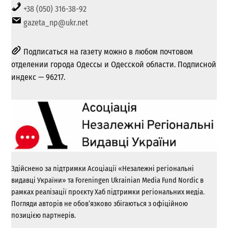
+38 (050) 316-38-92
gazeta_np@ukr.net
Подписаться на газету можно в любом почтовом
отделении города Одессы и Одесской области. Подписной
индекс — 96217.
Здійснено за підтримки Асоціації «Незалежні регіональні
видавці України» та Foreningen Ukrainian Media Fund Nordic в
рамках реалізації проєкту Хаб підтримки регіональних медіа.
Погляди авторів не обов’язково збігаються з офіційною
позицією партнерів.